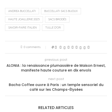
ANDREA BUCCELLATI
BUCCELLATI SACS BIJOUX
HAUTE JOAILLERIE 2025
SACS BRODÉS
SAVOIR-FAIRE ITALIEN
TULLE D’OR
0 comments
0
previous post
ALONIA : la renaissance plumassière de Maison Ernest,
manifeste haute couture en dix envols
next post
Bacha Coffee ouvre à Paris : un temple sensoriel du
café sur les Champs-Élysées
RELATED ARTICLES