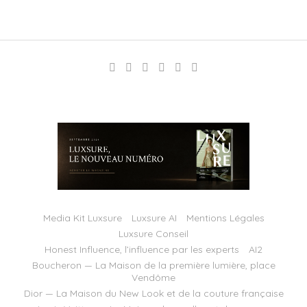
Media Kit Luxsure
Luxsure AI
Mentions Légales
Luxsure Conseil
Honest Influence, l’influence par les experts
AI2
Boucheron — La Maison de la première lumière, place
Vendôme
Dior — La Maison du New Look et de la couture française