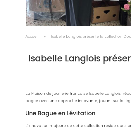
LE BAULETTO DE MM6 MAISON MARGIELA, O
LA GÉOMÉTRIE COMME SEUL ORNEMENT
by
Pascal Iakovou
Accueil
»
Isabelle Langlois présente la collection D
Isabelle Langlois prés
La Maison de joaillerie française Isabelle Langlois, rép
bague avec une approche innovante, jouant sur la légèr
Une Bague en Lévitation
L’innovation majeure de cette collection réside dans u