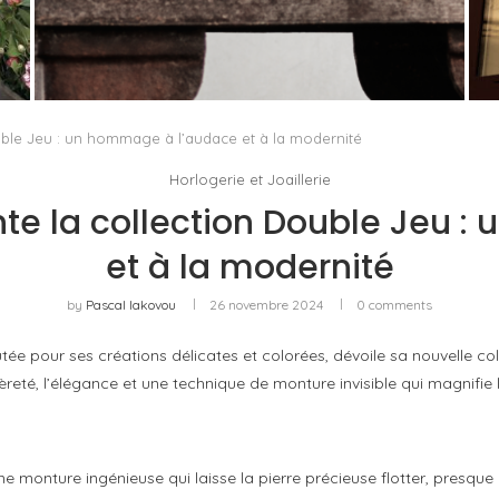
U
PORT CHARLOTTE 10 : CE QUE 40 PPM DIT
D’UNE RÉCOMPENSE SANS...
by
Pascal Iakovou
ouble Jeu : un hommage à l’audace et à la modernité
Horlogerie et Joaillerie
ente la collection Double Jeu 
et à la modernité
by
Pascal Iakovou
26 novembre 2024
0 comments
utée pour ses créations délicates et colorées, dévoile sa nouvelle col
eté, l’élégance et une technique de monture invisible qui magnifie l
ne monture ingénieuse qui laisse la pierre précieuse flotter, presqu