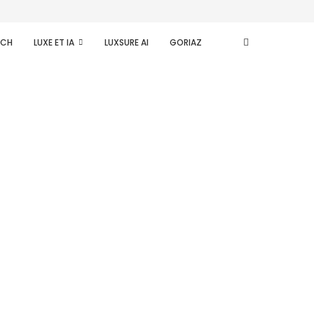
ECH
LUXE ET IA
LUXSURE AI
GORIAZ