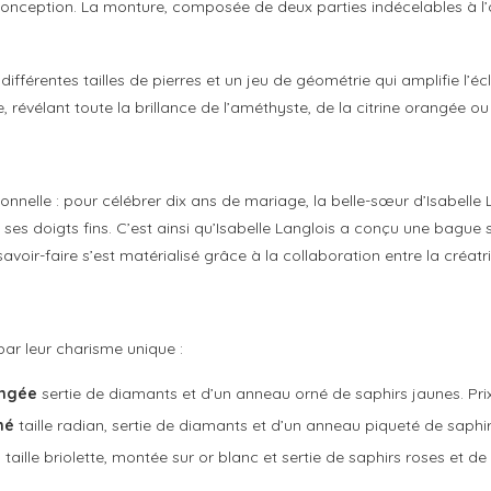
 conception. La monture, composée de deux parties indécelables à l’
différentes tailles de pierres et un jeu de géométrie qui amplifie l
 révélant toute la brillance de l’améthyste, de la citrine orangée ou
nelle : pour célébrer dix ans de mariage, la belle-sœur d’Isabelle L
à ses doigts fins. C’est ainsi qu’Isabelle Langlois a conçu une bague
avoir-faire s’est matérialisé grâce à la collaboration entre la créatri
par leur charisme unique :
angée
sertie de diamants et d’un anneau orné de saphirs jaunes. Prix 
mé
taille radian, sertie de diamants et d’un anneau piqueté de saphirs 
e
taille briolette, montée sur or blanc et sertie de saphirs roses et de