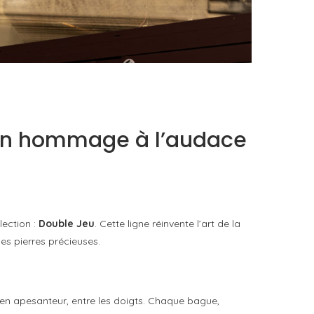
FAT BELLY, LA RÔTISSERIE ASIATIQUE COMME
CUISINE DU TEMPS LONG
by
PASCAL IAKOVOU
: un hommage à l’audace
lection :
Double Jeu
. Cette ligne réinvente l’art de la
es pierres précieuses.
e en apesanteur, entre les doigts. Chaque bague,