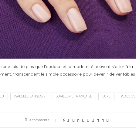
ve une fois de plus que l’audace et la modernité peuvent s’allier à l
ement, transcendent le simple accessoire pour devenir de véritables
EU
ISABELLE LANGLOIS
JOAILLERIE FRANÇAISE
LUXE
PLACE V
0 comments
0