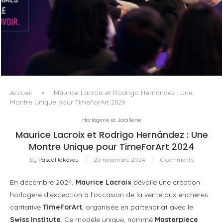
DANS LA TECH, LA PARITÉ N’EST PLUS UN SUJET D’IMAGE
MAIS DE...
Accueil
»
Maurice Lacroix et Rodrigo Hernández : Une
Montre Unique pour TimeForArt 2024
Horlogerie et Joaillerie
Maurice Lacroix et Rodrigo Hernández : Une
Montre Unique pour TimeForArt 2024
by
Pascal Iakovou
20 novembre 2024
0 comments
En décembre 2024,
Maurice Lacroix
dévoile une création
horlogère d’exception à l’occasion de la vente aux enchères
caritative
TimeForArt
, organisée en partenariat avec le
Swiss Institute
. Ce modèle unique, nommé
Masterpiece