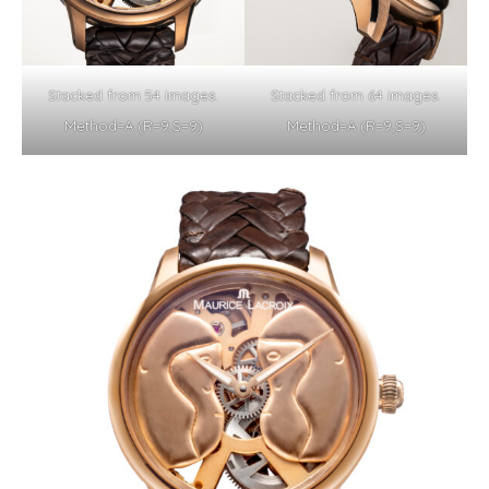
Stacked from 54 images.
Stacked from 64 images.
Method=A (R=9,S=9)
Method=A (R=9,S=9)