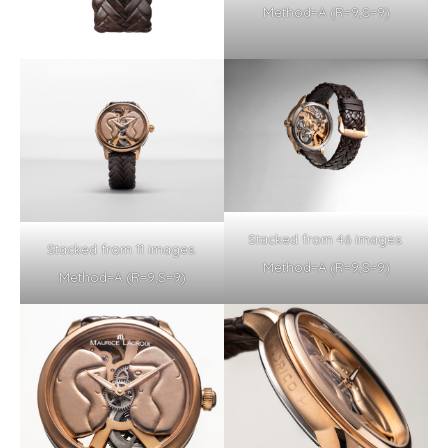
Method=A (R=9,S=9)
Stacked from 46 images.
Stacked from 11 images.
Method=A (R=9,S=9)
Method=A (R=9,S=9)