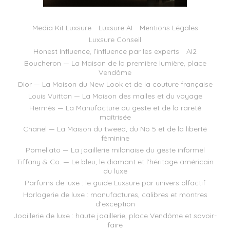
Media Kit Luxsure
Luxsure AI
Mentions Légales
Luxsure Conseil
Honest Influence, l’influence par les experts
AI2
Boucheron — La Maison de la première lumière, place
Vendôme
Dior — La Maison du New Look et de la couture française
Louis Vuitton — La Maison des malles et du voyage
Hermès — La Manufacture du geste et de la rareté
maîtrisée
Chanel — La Maison du tweed, du No 5 et de la liberté
féminine
Pomellato — La joaillerie milanaise du geste informel
Tiffany & Co. — Le bleu, le diamant et l’héritage américain
du luxe
Parfums de luxe : le guide Luxsure par univers olfactif
Horlogerie de luxe : manufactures, calibres et montres
d’exception
Joaillerie de luxe : haute joaillerie, place Vendôme et savoir-
faire