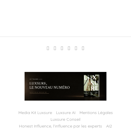
Media Kit Luxsure
Luxsure AI
Mentions Légales
Luxsure Conseil
Honest Influence, l’influence par les experts
AI2