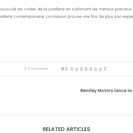
a bousculé les codes de la joaillerie en sublimant les métaux précieu
joaillerie contemporaine. La maison prouve une fois de plus son exp
0 comments
0
Bentley Motors lance la
RELATED ARTICLES