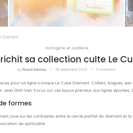
MAISON FRANCIS KURKDJIAN ÉTEND KURKY
AVEC UNE EAU PARFUMÉE SANS ALCOOL
by
Pascal Iakovou
be Diamant
Horlogerie et Joaillerie
richit sa collection culte Le 
by
Pascal Iakovou
28 septembre 2023
0 comments
pièces pour sa ligne iconique Le Cube Diamant. Colliers, bagues, ear
r Jean Dinh Van. Focus sur ces bijoux précieux aux lignes épurées, à
de formes
mant joue sur les contrastes entre le cercle parfait du diamant et la
ocation de spiritualité.