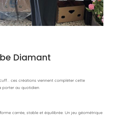
LE BAULETTO DE MM6 MAISON MARGIELA, OU
LA GÉOMÉTRIE COMME SEUL ORNEMENT
by
Pascal Iakovou
Cube Diamant
 cuff… ces créations viennent compléter cette
 porter au quotidien.
 forme carrée, stable et équilibrée. Un jeu géométrique