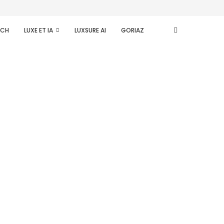
ECH
LUXE ET IA
LUXSURE AI
GORIAZ