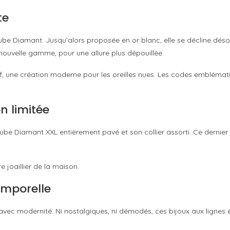
te
ube Diamant. Jusqu’alors proposée en or blanc, elle se décline déso
ouvelle gamme, pour une allure plus dépouillée.
 une création moderne pour les oreilles nues. Les codes emblématiq
n limitée
 Cube Diamant XXL entièrement pavé et son collier assorti. Ce dernier
e joaillier de la maison.
emporelle
avec modernité. Ni nostalgiques, ni démodés, ces bijoux aux ligne