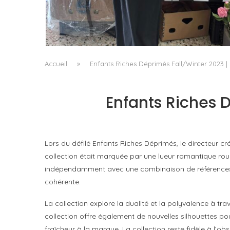
LE BAULETTO DE MM6 MAISON MARGIELA, O
LA GÉOMÉTRIE COMME SEUL ORNEMENT
by
Pascal Iakovou
Accueil
»
Enfants Riches Déprimés Fall/Winter 2023 |
Enfants Riches 
Lors du défilé Enfants Riches Déprimés, le directeur cr
collection était marquée par une lueur romantique rou
indépendamment avec une combinaison de références es
cohérente.
La collection explore la dualité et la polyvalence à tra
collection offre également de nouvelles silhouettes 
fraîcheur à la marque. La collection reste fidèle à l’ob