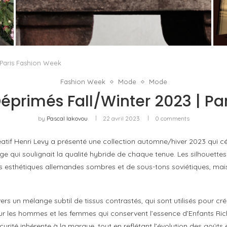
U
PORT CHARLOTTE 10 : CE QUE 40 PPM DIT
D’UNE RÉCOMPENSE SANS...
by
Pascal Iakovou
 Paris Fashion Week
Fashion Week
Mode
Mode
Déprimés Fall/Winter 2023 | Pa
by
Pascal Iakovou
22 avril 2023
0 comments
éatif Henri Levy a présenté une collection automne/hiver 2023 qui cél
ge qui soulignait la qualité hybride de chaque tenue. Les silhouet
thétiques allemandes sombres et de sous-tons soviétiques, mais ét
vers un mélange subtil de tissus contrastés, qui sont utilisés pour cré
pour les hommes et les femmes qui conservent l’essence d’Enfants R
scurité inhérente à la marque, tout en reflétant l’évolution des goûts 