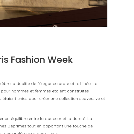
FAT BELLY, LA RÔTISSERIE ASIATIQUE COMME
CUISINE DU TEMPS LONG
by
PASCAL IAKOVOU
ris Fashion Week
èbre la dualité de l’élégance brute et raffinée. La
tes pour hommes et femmes étaient construites
aient unies pour créer une collection subversive et
er un équilibre entre la douceur et la dureté. La
iches Déprimés tout en apportant une touche de
et des préférences des clients.