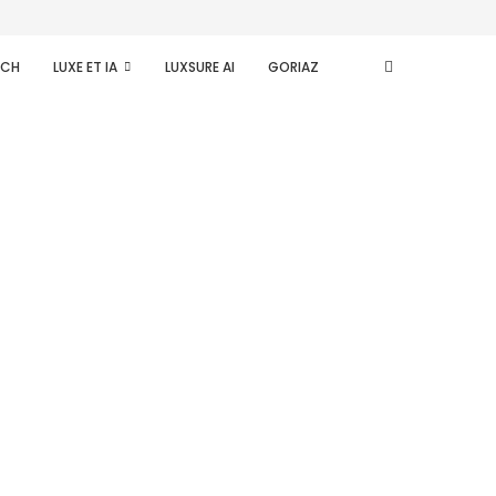
ECH
LUXE ET IA
LUXSURE AI
GORIAZ