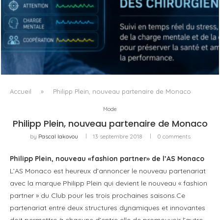
QUAND LA MACHINE APPREND À LIRE LA FATIGUE DU
CHIRURGIEN
Accueil
»
Philipp Plein, nouveau partenaire de Monaco
Mode
Philipp Plein, nouveau partenaire de Monaco
by
Pascal Iakovou
13 septembre 2018
0 comments
Philipp Plein, nouveau «fashion partner» de l’AS Monaco
L’AS Monaco est heureux d’annoncer le nouveau partenariat
avec la marque Philipp Plein qui devient le nouveau « fashion
partner » du Club pour les trois prochaines saisons.Ce
partenariat entre deux structures dynamiques et innovantes
doit permettre à chacune d’entre elle de promouvoir l’autre,