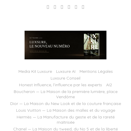
Media Kit Luxsure
Luxsure AI
Mentions Légales
Luxsure Conseil
Honest Influence, l’influence par les experts
AI2
Boucheron — La Maison de la première lumière, place
Vendôme
Dior — La Maison du New Look et de la couture française
Louis Vuitton — La Maison des malles et du voyage
Hermès — La Manufacture du geste et de la rareté
maîtrisée
Chanel — La Maison du tweed, du No 5 et de la liberté