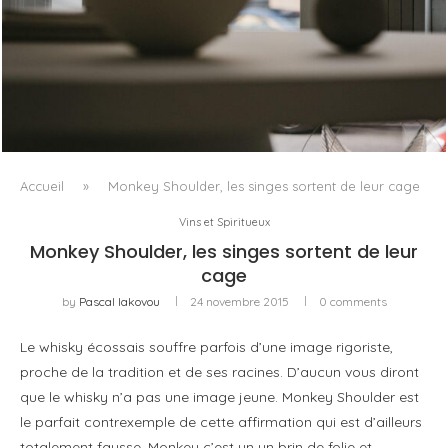
QUAND LE TEXTILE DEVIENT LUMIÈRE
Accueil
»
Monkey Shoulder, les singes sortent de leur cage
Vins et Spiritueux
Monkey Shoulder, les singes sortent de leur
cage
by
Pascal Iakovou
24 novembre 2015
0 comments
Le whisky écossais souffre parfois d’une image rigoriste,
proche de la tradition et de ses racines. D’aucun vous diront
que le whisky n’a pas une image jeune. Monkey Shoulder est
le parfait contrexemple de cette affirmation qui est d’ailleurs
totalement fausse. Monkey c’est un un brin de folie et