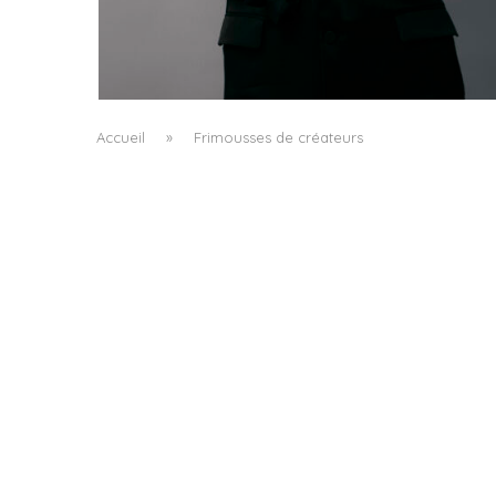
L’ÉMERGENCE D’UNE NOUVELLE
CARTOGRAPHIE CULTURELLE DU LUXE...
by
Pascal Iakovou
Accueil
»
Frimousses de créateurs