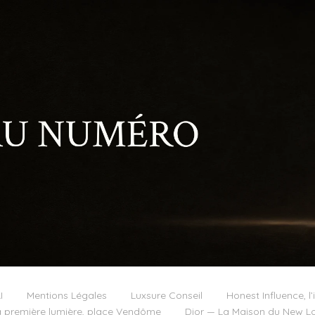
I
Mentions Légales
Luxsure Conseil
Honest Influence, l’
 première lumière, place Vendôme
Dior — La Maison du New Lo