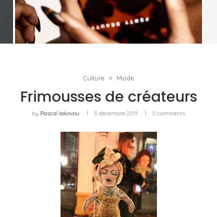
FENTY BEAUTY EXPLORE LA TEXTURE COMME
LANGAGE AVEC LE SUN STALK’R SOUFFLÉ...
by
Pascal Iakovou
Culture
Mode
Frimousses de créateurs
by
Pascal Iakovou
3 décembre 2011
0 comments