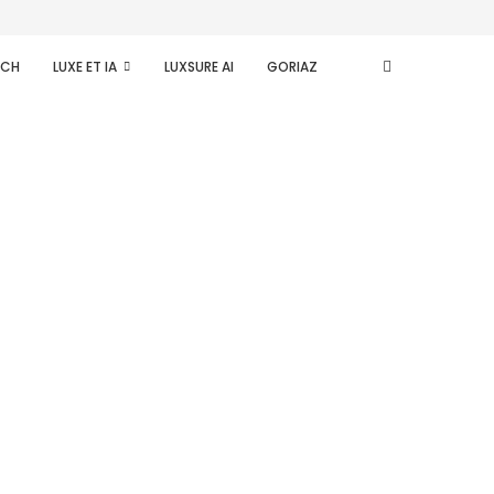
ECH
LUXE ET IA
LUXSURE AI
GORIAZ